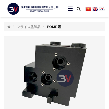
フライス盤製品
POME 黒