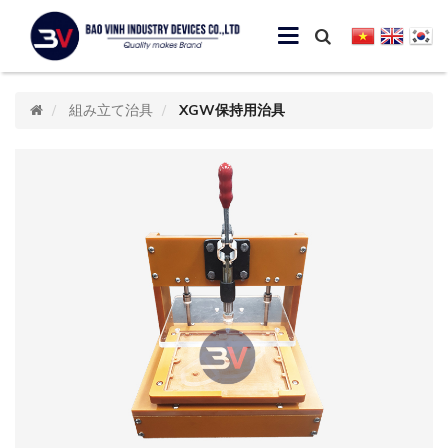
組み立て治具
XGW保持用治具